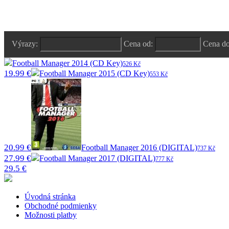
Výrazy:
Cena od:
Cena d
Football Manager 2014 (CD Key)
526 Kč
19.99 €
Football Manager 2015 (CD Key)
553 Kč
20.99 €
Football Manager 2016 (DIGITAL)
737 Kč
27.99 €
Football Manager 2017 (DIGITAL)
777 Kč
29.5 €
Úvodná stránka
Obchodné podmienky
Možnosti platby