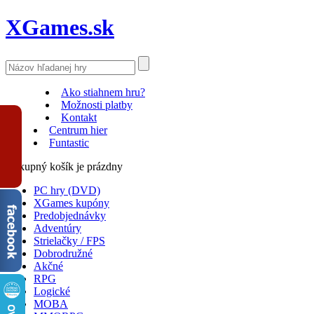
XGames.sk
Ako stiahnem hru?
Možnosti platby
Kontakt
Centrum hier
Funtastic
Nákupný košík je prázdny
PC hry (DVD)
XGames kupóny
Predobjednávky
Adventúry
Strielačky / FPS
Dobrodružné
Akčné
RPG
Logické
MOBA