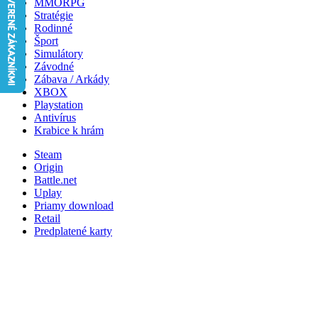
MMORPG
Stratégie
Rodinné
Šport
Simulátory
Závodné
Zábava / Arkády
XBOX
Playstation
Antivírus
Krabice k hrám
Steam
Origin
Battle.net
Uplay
Priamy download
Retail
Predplatené karty