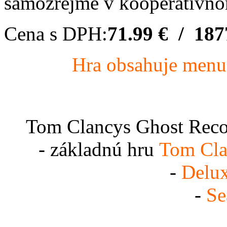
samozrejme v kooperatívnom
Cena s DPH:
71.99 € / 187
Hra obsahuje menu v
Tom Clancys Ghost Reco
- základnú hru
Tom Cla
-
Delu
-
Se