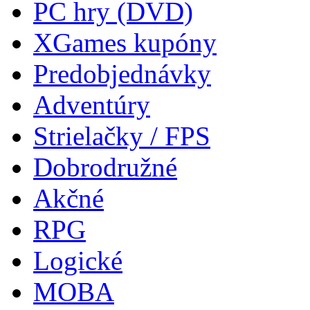
PC hry (DVD)
XGames kupóny
Predobjednávky
Adventúry
Strielačky / FPS
Dobrodružné
Akčné
RPG
Logické
MOBA