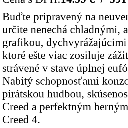
Buďte pripravený na neuveri
určite nenechá chladnými, a
grafikou, dychvyrážajúcim
ktoré ešte viac zosiluje záž
strávené v stave úplnej eufó
Nabitý schopnosťami konzol
pirátskou hudbou, skúsenos
Creed a perfektným herným z
Creed 4.