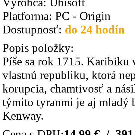
Výrobca:
Ubisoft
Platforma:
PC - Origin
Dostupnosť:
do 24 hodín
Popis položky:
Píše sa rok 1715. Karibiku vl
vlastnú republiku, ktorá ne
korupcia, chamtivosť a nási
týmito tyranmi je aj mladý
Kenway.
Cena s DPH:
14.99 € / 391