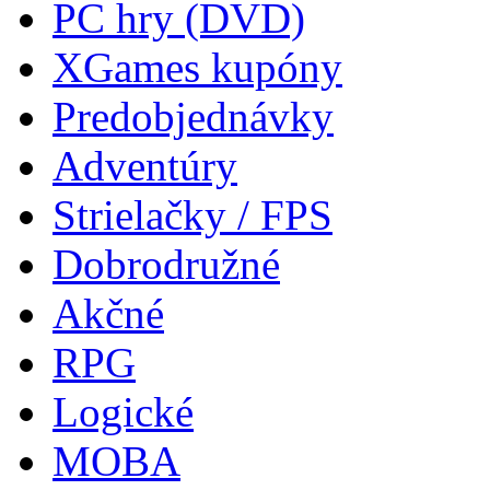
PC hry (DVD)
XGames kupóny
Predobjednávky
Adventúry
Strielačky / FPS
Dobrodružné
Akčné
RPG
Logické
MOBA