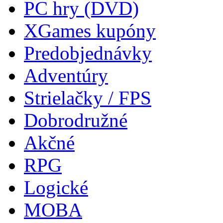
PC hry (DVD)
XGames kupóny
Predobjednávky
Adventúry
Strielačky / FPS
Dobrodružné
Akčné
RPG
Logické
MOBA