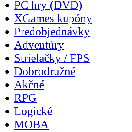
PC hry (DVD)
XGames kupóny
Predobjednávky
Adventúry
Strielačky / FPS
Dobrodružné
Akčné
RPG
Logické
MOBA