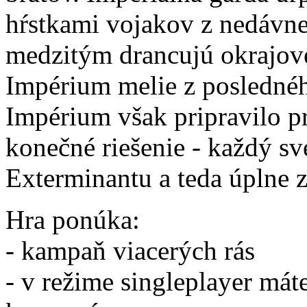
hŕstkami vojakov z nedávnej
medzitým drancujú okrajov
Impérium melie z poslednéh
Impérium však pripravilo p
konečné riešenie - každý s
Exterminantu a teda úplne 
Hra ponúka:
- kampaň viacerých rás
- v režime singleplayer má